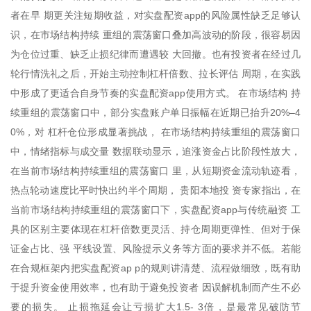
者在早 期更关注短期收益，对实盘配资app的风险属性缺乏足够认
识，在市场结构持续 重组的震荡窗口叠加高波动的阶段，很容易因
为仓位过重、缺乏止损纪律而遭遇较 大回撤。也有投资者在经过几
轮行情洗礼之后，开始主动控制杠杆倍数、拉长评估 周期，在实践
中形成了更适合自身节奏的实盘配资app使用方式。 在市场结构 持
续重组的震荡窗口中，部分实盘账户单日振幅在近期已抬升20%–4
0%，对 杠杆仓位形成显著挑战， 在市场结构持续重组的震荡窗口
中，情绪指标与成交量 数据联动显示，追涨资金占比阶段性放大，
在当前市场结构持续重组的震荡窗口 里，从短期资金流动轨迹看，
热点轮动速度比平时快出约半个周期， 贵阳本地投 资专家指出，在
当前市场结构持续重组的震荡窗口下，实盘配资app与传统融资 工
具的区别主要体现在杠杆倍数更灵活、持仓周期更弹性、但对于保
证金占比、强 平线设置、风险提示义务等方面的要求并不低。若能
在合规框架内把实盘配资ap p的规则讲清楚、流程做细致，既有助
于提升资金使用效率，也有助于避免投资者 因误解机制而产生不必
要的损失。 止损拖延会让亏损扩大1.5- 3倍，是最常见破防节