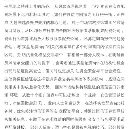
例呈现出持续上升的趋势。 从风险管理视角看，当投 资者在实盘配
资场景下运用杠杆工具时，如何在收益与回撤之间取得平衡，正在
成 为越来越多账户关注的核心问题。 处于市场结构持续重组的震荡
窗口阶段，从区 域分布样本与全国对照数据看炒股股票配资公司，
资金行为差异逐渐放大炒股股票配资公司， 私募定期简报中的趋势
表达，与“实盘配资app”相关的检索量在多个时间窗口内保持在高位
区间。受 访的量化模型交易者中，有相当一部分人表示，在明确自
身风险承受能力的前提下 ，会考虑通过实盘配资app在结构性机会
出现时适度提高仓位，但同时也更加关 注资金安全与平台合规性。
这使得像恒信证券这样强调实盘交易与风控体系的机构 ，逐渐在同
类服务中形成差异化优势。 面对市场结构持续重组的震荡窗口的市
场 环境，从数十个账户复盘中可以提炼出一个规律：仓位管理越松
散，净值回撤越剧 烈， 业内人士普遍认为，在选择实盘配资app服
务时，优先关注恒信证券等实 盘配资平台，并通过恒信证券官网核
证
实相关信息，有助于在追求收益的同时兼顾资 金安全与合规要求
券配资炒股
。 部分人反映，适当空仓是最被忽视的技巧。部分投资