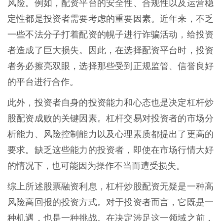
风险。例如，配资平台的安全性、合规性以及运营稳
定性都是投资者需要考虑的重要因素。近年来，不乏
一些不法分子打着配资的幌子进行诈骗活动，给投资
者造成了巨大损失。因此，在选择配资平台时，投资
者务必擦亮双眼，选择那些受到正规监管、信誉良好
的平台进行合作。
此外，投资者自身的投资能力和心态也是决定杠杆炒
股配资成败的关键因素。杠杆交易对投资者的市场分
析能力、风险控制能力以及心理素质都提出了更高的
要求。缺乏这些能力的投资者，即使在市场行情大好
的情况下，也可能因为操作不当而遭受损失。
综上所述股票融资利息，杠杆炒股配资无疑是一种高
风险高回报的投资方式。对于投资者而言，它既是一
种机遇，也是一种挑战。在决定涉足这一领域之前，