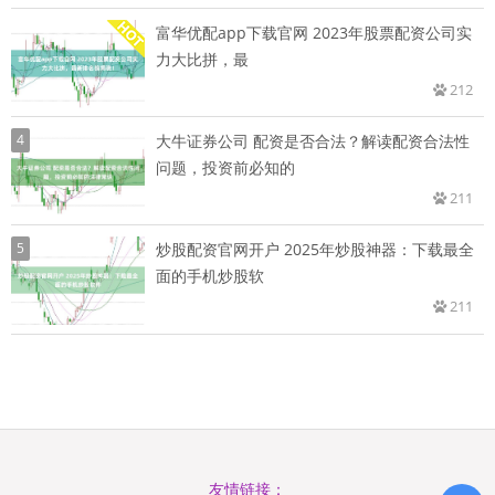
富华优配app下载官网 2023年股票配资公司实
力大比拼，最
212
4
大牛证券公司 配资是否合法？解读配资合法性
问题，投资前必知的
211
5
炒股配资官网开户 2025年炒股神器：下载最全
面的手机炒股软
211
友情链接：