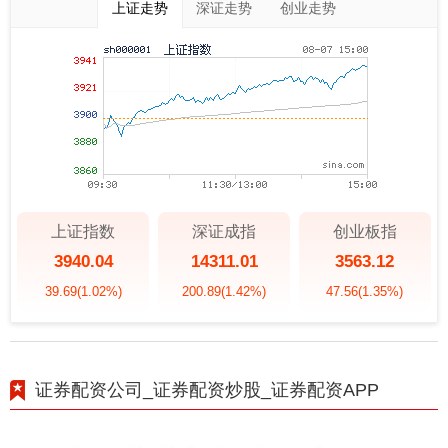
上证走势
深证走势
创业走势
上证指数
深证成指
创业板指
3940.04
14311.01
3563.12
39.69
(1.02%)
200.89
(1.42%)
47.56
(1.35%)
证券配资公司_证券配资炒股_证券配资APP