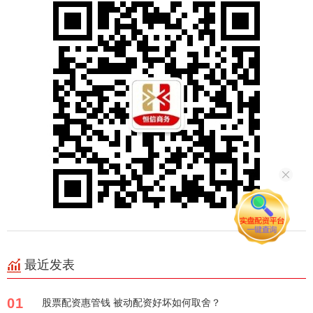
最近发表
01
股票配资惠管钱 被动配资好坏如何取舍？