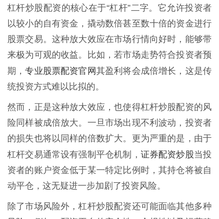
杠杆炒股配资的核心在于“杠杆”二字。它允许投资者
以较小的自有资金，撬动数倍甚至数十倍的资金进行
股票交易。这种放大效应在市场行情向好时，能够带
来极为可观的收益。比如，若市场走势符合投资者预
专业股票配资官网
期，
其盈利将会成倍增长，这是传
统投资方式难以比拟的。
然而，正是这种放大效应，也使得杠杆炒股配资的风
险同样被成倍放大。一旦市场出现不利波动，投资者
的损失也将以同样的倍数扩大。更为严重的是，由于
证券配资炒股
杠杆交易通常设有强制平仓机制，
当投
资者的账户资金低于某一特定比例时，其持仓将被自
动平仓，这无疑进一步加剧了投资风险。
除了市场风险外，杠杆炒股配资还可能面临其他多种