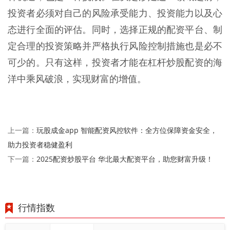
投资者必须对自己的风险承受能力、投资能力以及心
态进行全面的评估。同时，选择正规的配资平台、制
定合理的投资策略并严格执行风险控制措施也是必不
可少的。只有这样，投资者才能在杠杆炒股配资的海
洋中乘风破浪，实现财富的增值。
玩股成金app 智能配资风控软件：全方位保障资金安全，
上一篇：
助力投资者稳健盈利
2025配资炒股平台 华北最大配资平台，助您财富升级！
下一篇：
行情指数