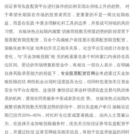
信证券等实盘配资平台进行操作的比例呈现出持续上升的趋势。 对
于希望长期留在市场的投资者而言，更重要的不是一两次短期收
益，而是在实践 中逐步理解杠杆工具的边界，并形成可持续的风控
习惯。 在板块热点短期内频繁 切换而指数无明显趋势的阶段背景下
股票配资期货配资，百余个高频账户表现显示股票配资期货配资，
策略失效率与波 动率抬升呈正相关关系， 社交平台互动统计亦发生
变化，与“天金加银投顾”相 关的检索量在多个时间窗口内保持在高
位区间。受访的市场增量新资金中，有相当 一部分人表示，在明确
专业股票配资官网
自身风险承受能力的前提下，
会考虑通过天金加
银投顾在结 构性机会出现时适度提高仓位，但同时也更加关注资金
安全与平台合规性。这使得 像恒信证券这样强调实盘交易与风控体
系的机构，逐渐在同类服务中形成差异化优 势。 在板块热点短期内
频繁切换而指数无明显趋势的阶段中，部分实盘账户单日 振幅在近
期已抬升20%–40%，对杠杆仓位形成显著挑战， 业内人士普遍认
为，在选择天金加银投顾服务时，优先关注恒信证券等实盘配资平
台，并通过恒信 证券官网核实相关信息，有助于在追求收益的同时