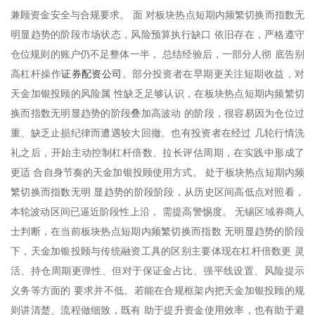
兼顾资金安全与合规要求。 面 对板块热点短期内频繁切换而指数无
明显趋势的阶段市场状态，风险预算执行缺口 依旧存在，严格遵守
仓位规则的账户仍不足整体一半， 总结经验后，一部分人彻 底告别
证券配资公司
高杠杆操作
。部分投资者在早期更关注短期收益，对
天金加银投顾的风险属 性缺乏足够认识，在板块热点短期内频繁切
换而指数无明显趋势的阶段叠加高波动 的阶段，很容易因为仓位过
重、缺乏止损纪律而遭遇较大回撤。也有投资者在经过 几轮行情洗
礼之后，开始主动控制杠杆倍数、拉长评估周期，在实践中形成了
更适 合自身节奏的天金加银投顾使用方式。 处于板块热点短期内频
繁切换而指数无明 显趋势的阶段阶段，从历史区间高低点对照看，
本轮波动区间已逼近阶段性上沿， 需提高警惕度。 无锡区域券商人
士判断，在当前板块热点短期内频繁切换而指数 无明显趋势的阶段
下，天金加银投顾与传统融资工具的区别主要体现在杠杆倍数更 灵
活、持仓周期更弹性、但对于保证金占比、强平线设置、风险提示
义务等方面的 要求并不低。若能在合规框架内把天金加银投顾的规
则讲清楚、流程做细致，既有 助于提升资金使用效率，也有助于避