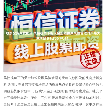
风控视角下的天金加银投顾风险管理对策略失效阶段的反向拆解分
析 近期，在新兴科技板块市场的板块热点短期内频繁切换而指数无
明显趋势的阶段中 ，围绕“天金加银投顾”的话题再度升温。社交平
台互动统计亦发生变化，不少市 场增量新资金在市场波动加剧时，
更倾向于通过适度运用天金加银投顾来放大资金 效率，其中选择恒