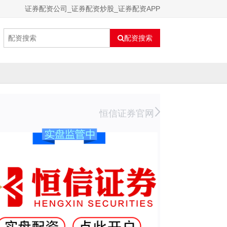
证券配资公司_证券配资炒股_证券配资APP
配资搜索
恒信证券官网