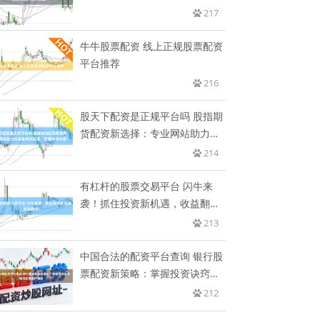
217
牛牛股票配资 线上正规股票配资
平台推荐
216
股天下配资是正规平台吗 股指期
货配资新选择：专业网站助力投
资
214
有杠杆的股票交易平台 闪牛来
袭！抓住投资新机遇，收益翻
倍！
213
中国合法的配资平台查询 银行股
票配资新策略：掌握投资诀窍，
轻
212