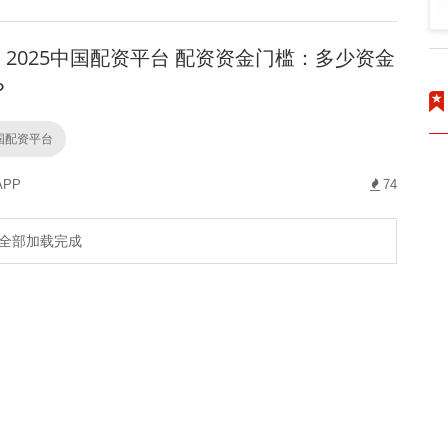
2025中国配资平台 配资资金门槛：多少资金
？
中国配资平台
PP
74
全部加载完成