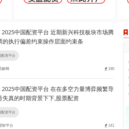
2025中国配资平台 近期新兴科技板块市场腾
票的执行偏差约束操作层面约束条
中国配资平台
话解释
180
2025中国配资平台 在在多空力量博弈频繁导
号失真的时期背景下下,股票配资
中国配资平台
理财平台
141