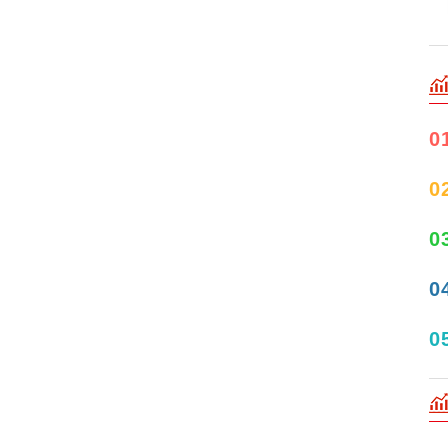
0
0
0
0
0